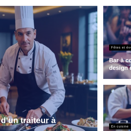
Fêtes et é
Bar à c
design 
d’un traiteur à
En cuisine