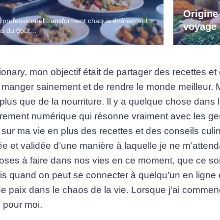
Origine
ur professionnel transforment chaque événement
voyage 
ans du goût…
onary, mon objectif était de partager des recettes et 
manger sainement et de rendre le monde meilleur. M
plus que de la nourriture. Il y a quelque chose dans
ièrement numérique qui résonne vraiment avec les gens
 sur ma vie en plus des recettes et des conseils culi
ée et validée d’une manière à laquelle je ne m’attend
s à faire dans nos vies en ce moment, que ce soit le 
s quand on peut se connecter à quelqu’un en ligne e
paix dans le chaos de la vie. Lorsque j’ai commencé
e pour moi.